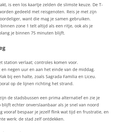
t, is een los kaartje zelden de slimste keuze. De T-
t worden gedeeld met reisgenoten. Reis je met zijn
voordeliger, want die mag je samen gebruiken.
innen zone 1 telt altijd als een ritje, ook als je
lang je binnen 75 minuten blijft.
eg
t station verlaat; controles komen voor.
t en negen uur en aan het einde van de middag.
vlak bij een halte, zoals Sagrada Familia en Liceu.
ooral op de lijnen richting het strand.
zijn de stadsbussen een prima alternatief en zie je
lijft echter onverslaanbaar als je snel van noord
 vooraf bespaar je jezelf flink wat tijd en frustratie, en
hte werk: de stad zelf ontdekken.