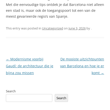
Met die eenvoudige tips ontdek je dat Barcelona niet alleen
een stad is, maar ook de toegangspoort tot een van de
meest gevarieerde regio’s van Spanje.
This entry was posted in
Uncategorized
on
June 3, 2026
by
.
Post
←
Modernisme voorbij
De mooiste uitzichtpunten
navigation
Gaudí: de architectuur die je
van Barcelona en hoe je er
bijna zou missen
komt
→
Search
Search