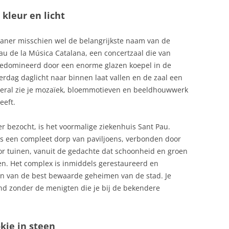
kleur en licht
aner misschien wel de belangrijkste naam van de
au de la Música Catalana, een concertzaal die van
 gedomineerd door een enorme glazen koepel in de
rdag daglicht naar binnen laat vallen en de zaal een
Overal zie je mozaïek, bloemmotieven en beeldhouwwerk
eeft.
 bezocht, is het voormalige ziekenhuis Sant Pau.
s een compleet dorp van paviljoens, verbonden door
 tuinen, vanuit de gedachte dat schoonheid en groen
en. Het complex is inmiddels gerestaureerd en
een van de best bewaarde geheimen van de stad. Je
ond zonder de menigten die je bij de bekendere
okje in steen