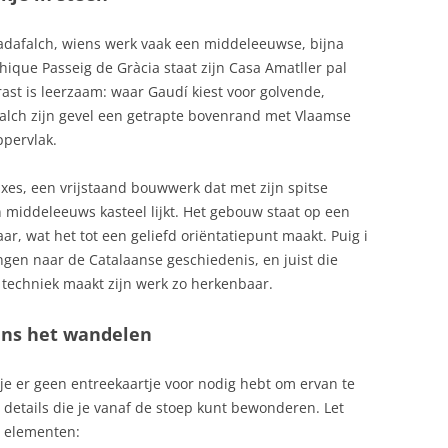
Cadafalch, wiens werk vaak een middeleeuwse, bijna
hique Passeig de Gràcia staat zijn Casa Amatller pal
rast is leerzaam: waar Gaudí kiest voor golvende,
falch zijn gevel een getrapte bovenrand met Vlaamse
ppervlak.
xes, een vrijstaand bouwwerk dat met zijn spitse
middeleeuws kasteel lijkt. Het gebouw staat op een
aar, wat het tot een geliefd oriëntatiepunt maakt. Puig i
gen naar de Catalaanse geschiedenis, en juist die
techniek maakt zijn werk zo herkenbaar.
dens het wandelen
je er geen entreekaartje voor nodig hebt om ervan te
e details die je vanaf de stoep kunt bewonderen. Let
e elementen: