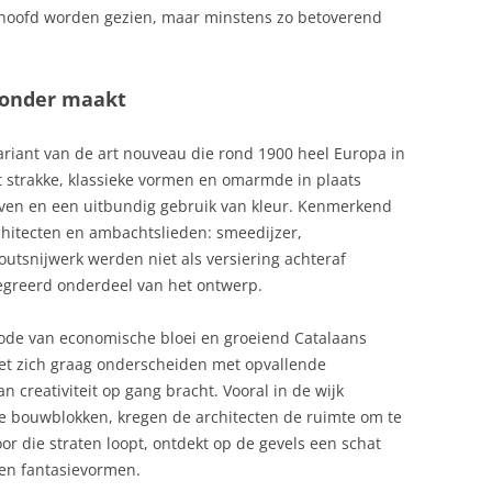
 hoofd worden gezien, maar minstens zo betoverend
zonder maakt
iant van de art nouveau die rond 1900 heel Europa in
et strakke, klassieke vormen en omarmde in plaats
even en een uitbundig gebruik van kleur. Kenmerkend
hitecten en ambachtslieden: smeedijzer,
utsnijwerk werden niet als versiering achteraf
greerd onderdeel van het ontwerp.
ode van economische bloei en groeiend Catalaans
iet zich graag onderscheiden met opvallende
creativiteit op gang bracht. Vooral in de wijk
ge bouwblokken, kregen de architecten de ruimte om te
r die straten loopt, ontdekt op de gevels een schat
en fantasievormen.