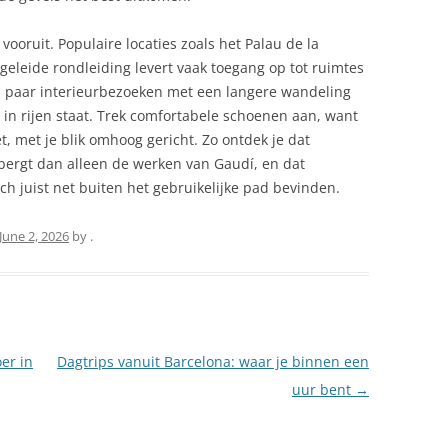
vooruit. Populaire locaties zoals het Palau de la
geleide rondleiding levert vaak toegang op tot ruimtes
en paar interieurbezoeken met een langere wandeling
g in rijen staat. Trek comfortabele schoenen aan, want
t, met je blik omhoog gericht. Zo ontdek je dat
ergt dan alleen de werken van Gaudí, en dat
 juist net buiten het gebruikelijke pad bevinden.
June 2, 2026
by
.
er in
Dagtrips vanuit Barcelona: waar je binnen een
uur bent
→