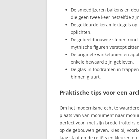
De smeedijzeren balkons en deur
die geen twee keer hetzelfde zijn
De gekleurde keramiektegels op g
oplichten.
De gebeeldhouwde stenen rond r
mythische figuren verstopt zitten
De originele winkelpuien en apot
enkele bewaard zijn gebleven.
De glas-in-loodramen in trappenh
binnen gluurt.
Praktische tips voor een ar
Om het modernisme echt te waarderen,
plaats van van monument naar monume
perfect voor, met zijn brede trottoir
op de gebouwen geven. Kies bij voork
laag staat en de reliëfs en kleuren op