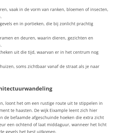
en, vaak in de vorm van ranken, bloemen of insecten,
.
evels en in portieken, die bij zonlicht prachtig
amen en deuren, waarin dieren, gezichten en
.
heken uit die tijd, waarvan er in het centrum nog
uizen, soms zichtbaar vanaf de straat als je naar
chitectuurwandeling
 loont het om een rustige route uit te stippelen in
nt te haasten. De wijk Eixample leent zich hier
s en de befaamde afgeschuinde hoeken die extra zicht
eur een ochtend of laat middaguur, wanneer het licht
 de gevels het best uitkomen.